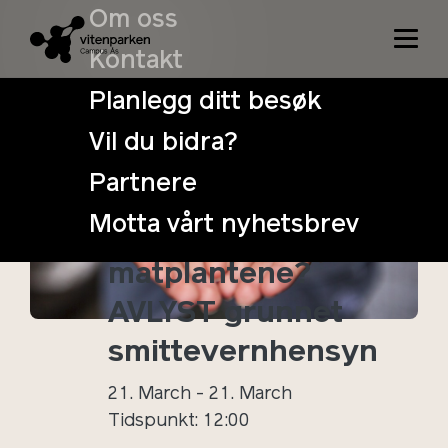
Om oss
Kontakt
Planlegg ditt besøk
Vil du bidra?
Oppdrag
Partnere
livsløpet: Klarer
Motta vårt nyhetsbrev
du å gjenkjenne
matplantene?
AVLYST grunnet
smittevernhensyn
21. March - 21. March
Tidspunkt: 12:00