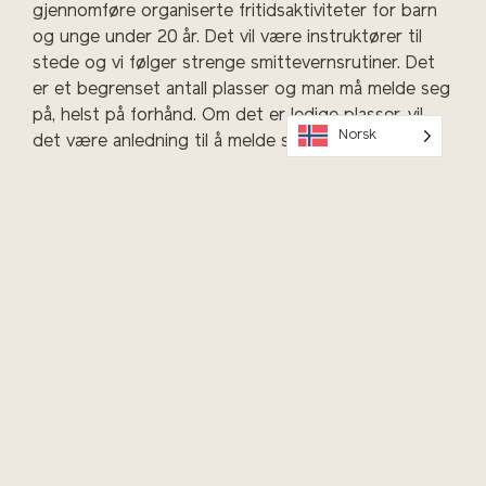
gjennomføre organiserte fritidsaktiviteter for barn
og unge under 20 år. Det vil være instruktører til
stede og vi følger strenge smittevernsrutiner. Det
er et begrenset antall plasser og man må melde seg
på, helst på forhånd. Om det er ledige plasser, vil
Norsk
det være anledning til å melde seg på ved ankomst
Vitenparken, men da er det et absolutt nei om
aktiviteten er fullbooket.
OK
Hold deg oppdatert på arrangementer, meld deg på vårt
nyhetsbrev!
Program og billetter