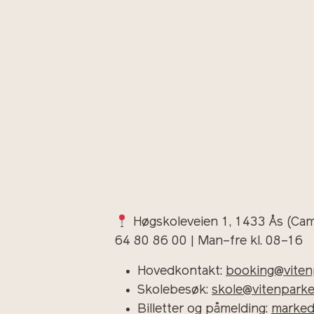
Høgskoleveien 1, 1433 Ås (Ca
64 80 86 00 | Man–fre kl. 08–16
Hovedkontakt:
booking@viten
Skolebesøk:
skole@vitenpark
Billetter og påmelding:
marked