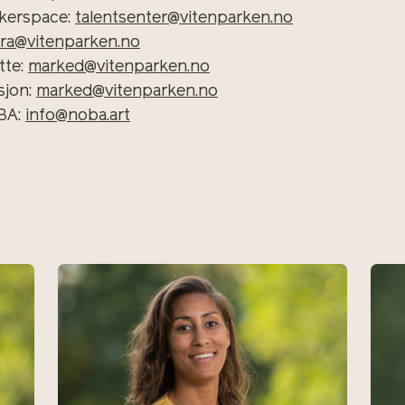
akerspace:
talentsenter@vitenparken.no
ura@vitenparken.no
tte:
marked@vitenparken.no
sjon:
marked@vitenparken.no
BA:
info@noba.art