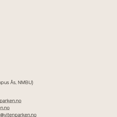
mpus Ås, NMBU)
parken.no
en.no
@vitenparken.no