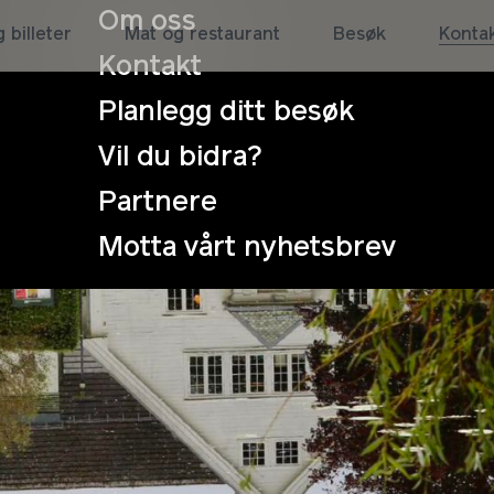
Om oss
 billeter
Mat og restaurant
Besøk
Konta
Kontakt
Planlegg ditt besøk
Vil du bidra?
Partnere
Motta vårt nyhetsbrev