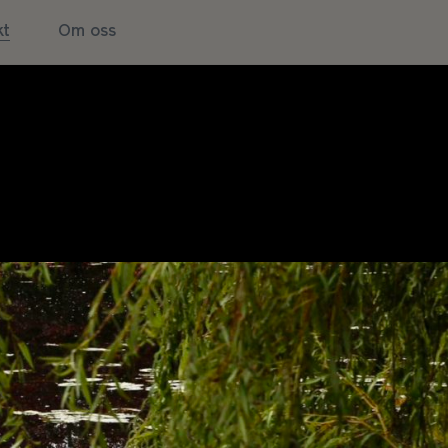
kt
Om oss