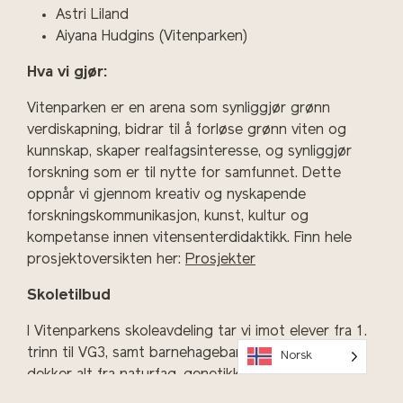
Astri Liland
Aiyana Hudgins (Vitenparken)
Hva vi gjør:
Vitenparken er en arena som synliggjør grønn
verdiskapning, bidrar til å forløse grønn viten og
kunnskap, skaper realfagsinteresse, og synliggjør
forskning som er til nytte for samfunnet. Dette
oppnår vi gjennom kreativ og nyskapende
forskningskommunikasjon, kunst, kultur og
kompetanse innen vitensenterdidaktikk. Finn hele
prosjektoversikten her:
Prosjekter
Skoletilbud
I Vitenparkens skoleavdeling tar vi imot elever fra 1.
trinn til VG3, samt barnehagebarn. Våre skoletilbud
Norsk
dekker alt fra naturfag, genetikk og matproduksjon
til bærekraft, koding og programmering. Kontakt