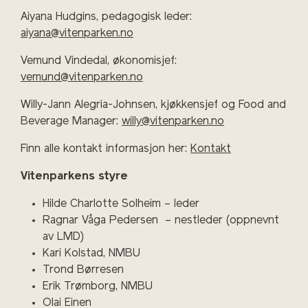
Aiyana Hudgins, pedagogisk leder:
aiyana@vitenparken.no
Vemund Vindedal, økonomisjef:
vemund@vitenparken.no
Willy-Jann Alegria-Johnsen, kjøkkensjef og Food and
Beverage Manager:
willy@vitenparken.no
Finn alle kontakt informasjon her:
Kontakt
Vitenparkens styre
Hilde Charlotte Solheim – leder
Ragnar Våga Pedersen – nestleder (oppnevnt
av LMD)
Kari Kolstad, NMBU
Trond Børresen
Erik Trømborg, NMBU
Olai Einen