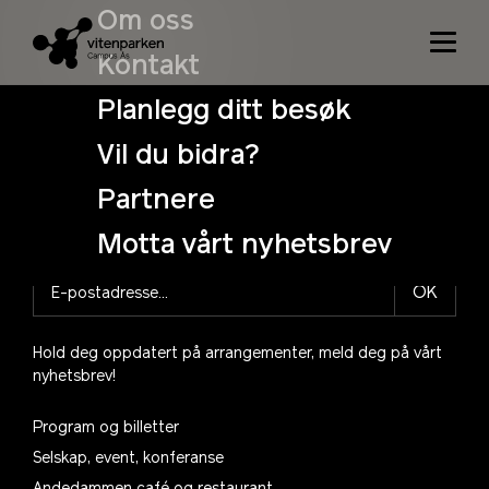
Niets gevonden
Om oss
Het lijkt er op dat we niet kunnen vinden wat je zoek.
Kontakt
Misschien dat de zoekfunctie je kan helpen.
Planlegg ditt besøk
Search
Vil du bidra?
for:
Partnere
Motta vårt nyhetsbrev
OK
Hold deg oppdatert på arrangementer, meld deg på vårt
nyhetsbrev!
Program og billetter
Selskap, event, konferanse