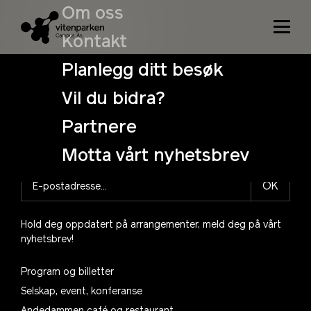
Niets gevonden
Om oss
Het lijkt er op dat we niet kunnen vinden wat je zoek.
Kontakt
Misschien dat de zoekfunctie je kan helpen.
Planlegg ditt besøk
Search
Vil du bidra?
for:
Partnere
Motta vårt nyhetsbrev
OK
Hold deg oppdatert på arrangementer, meld deg på vårt
nyhetsbrev!
Program og billetter
Selskap, event, konferanse