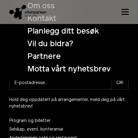
Niets gevonden
Om oss
Het lijkt er op dat we niet kunnen vinden wat je zoek.
Kontakt
Misschien dat de zoekfunctie je kan helpen.
Planlegg ditt besøk
Search
Vil du bidra?
for:
Partnere
Motta vårt nyhetsbrev
OK
Hold deg oppdatert på arrangementer, meld deg på vårt
nyhetsbrev!
Program og billetter
Selskap, event, konferanse