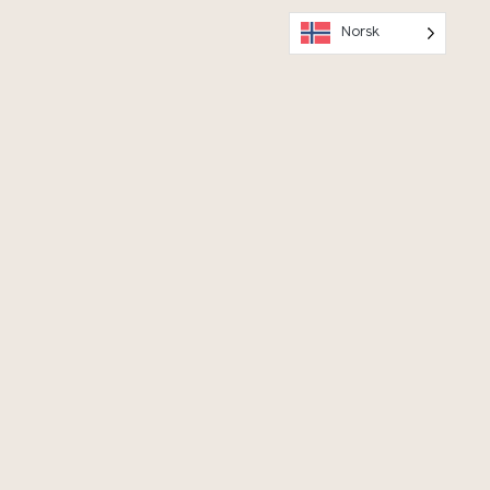
Norsk
ned Vitenparkens Parkapp, og
ed Anton på tur rundt Campus