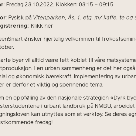
år
: Fredag 28.10.2022, Klokken: 08:15 – 09:15
or
: Fysisk på
Vitenparken, Ås. 1. etg. m/ kaffe, te og
gistrering:
Klikk her
eenSmart ønsker hjertelig velkommen til frokostsemin
tober.
arte byer vil alltid være tett koblet til våre matsyst
tproduksjon. I en urban sammenheng er det her også s
sial og økonomisk bærekraft. Implementering av urbant l
er er derfor et viktig og spennende tema.
m en oppføling av den nasjonale strategien «Dyrk bye
sterstudentene i urbant landbruk på NMBU, arbeidet
gningsloven kan utnyttes som et verktøy. Se deres eg
rstkommende fredag!