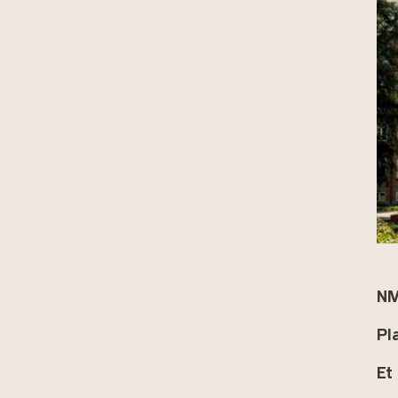
NM
Pl
Et