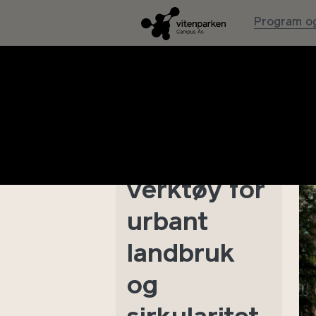
Program og
Plan og
bygningslo
ven: Et
verktøy for
urbant
landbruk
og