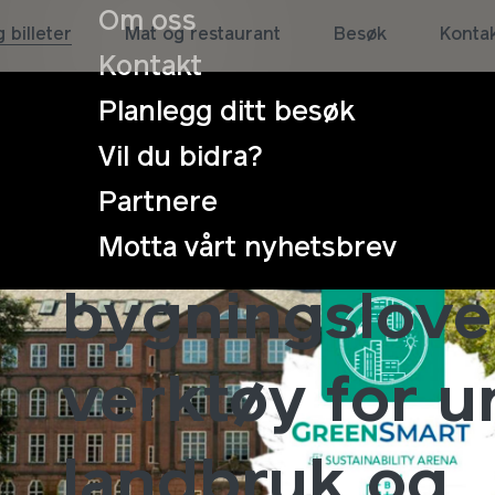
Om oss
 billeter
Mat og restaurant
Besøk
Konta
Kontakt
Planlegg ditt besøk
Vil du bidra?
Partnere
Plan og
Motta vårt nyhetsbrev
bygningslove
verktøy for u
landbruk og