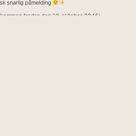
sk snarlig påmelding
lkommen fredag den 28. oktober, 08:15!
Planlegg ditt besøk, se informasjon
om åpningstider, parkering og kafé
Last 
bli m
Om oss