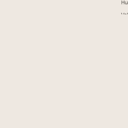
Hu
Ve
OK
Hold deg oppdatert på
arrangementer, meld deg på vårt