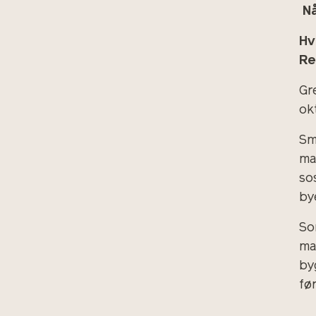
N
Hv
Re
Gr
ok
Sm
ma
so
by
So
ma
by
fø