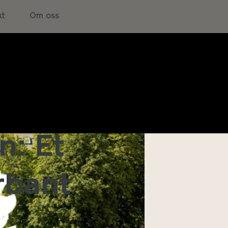
kt
Om oss
n: Et
rbant