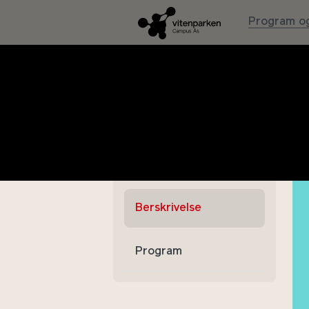
Program og
Påske-
appløype
(Uke 13)
Berskrivelse
Program