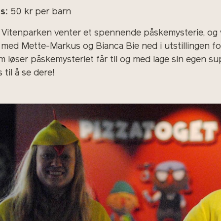
is:
50 kr per barn
 Vitenparken venter et spennende påskemysterie, og vi 
i med Mette-Markus og Bianca Bie ned i utstillingen for
m løser påskemysteriet får til og med lage sin egen s
 til å se dere!