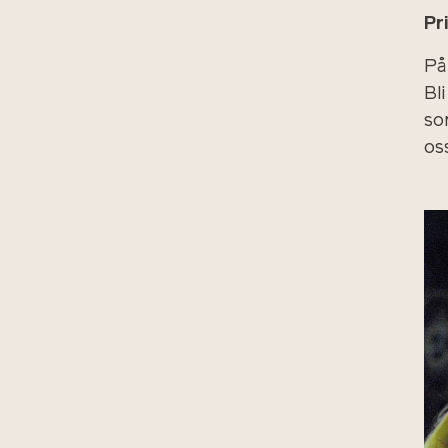
Pr
På
Bl
so
oss