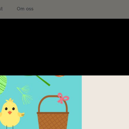
kt
Om oss
ype