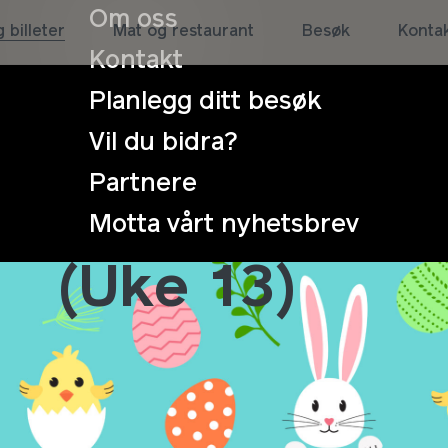
Om oss
 billeter
Mat og restaurant
Besøk
Konta
Kontakt
Planlegg ditt besøk
Vil du bidra?
Partnere
Påske-applø
Motta vårt nyhetsbrev
(Uke 13)