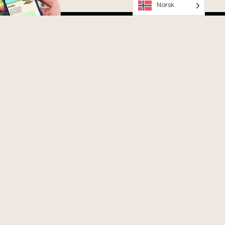
Norsk
ned Vitenparkens Parkapp, og
ed Anton på tur rundt Campus
Instagram
Facebook
Youtube