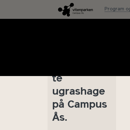
Program og
Åpning av
Korsmos
moderniser
te
ugrashage
på Campus
Ås.