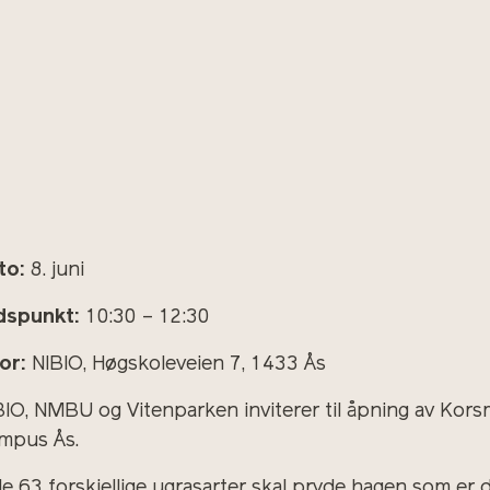
to:
8. juni
dspunkt:
10:30 – 12:30
or:
NIBIO, Høgskoleveien 7, 1433 Ås
BIO, NMBU og Vitenparken inviterer til åpning av Kor
mpus Ås.
le 63 forskjellige ugrasarter skal pryde hagen som er