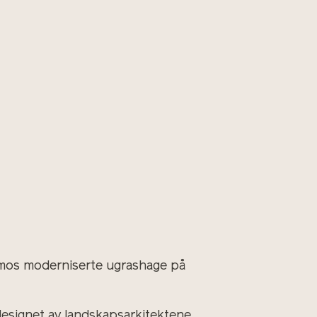
smos moderniserte ugrashage på
 designet av landskapsarkitektene