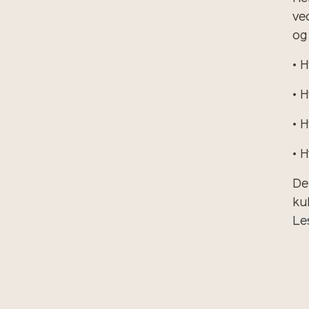
ve
og 
• 
• 
• 
• 
De
ku
Le