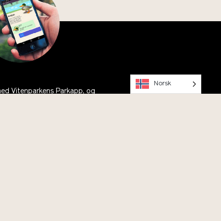
Norsk
ned Vitenparkens Parkapp, og
ed Anton på tur rundt Campus
Instagram
Facebook
Youtube