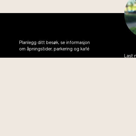
Planlegg ditt besøk, se informasjon
om åpningstider, parkering og kafé
Last 
bli m
Om oss
Ås
Kontakt
Bli med i Vitenparkens Venner
Ofte stilte spørsmål
English
Vil du bidra?