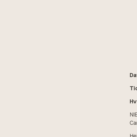
Da
Ti
Hv
NI
Ca
He