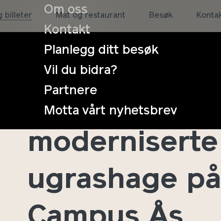
Om oss
 billeter
Mat og restaurant
Besøk
Konta
Kontakt
Planlegg ditt besøk
Vil du bidra?
Partnere
Åpning av K
Motta vårt nyhetsbrev
moderniserte
ugrashage p
Campus Ås.