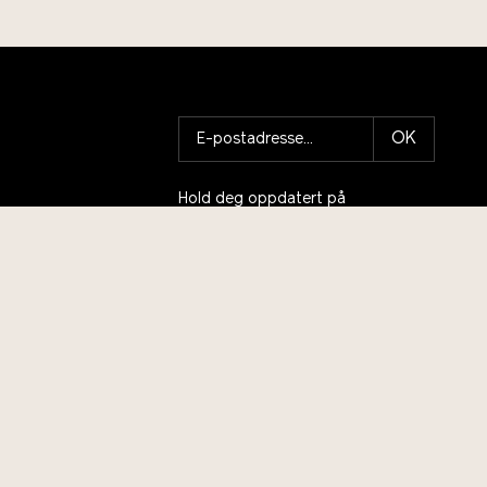
OK
Hold deg oppdatert på
arrangementer, meld deg på vårt
nyhetsbrev!
Program og billetter
Selskap, event, konferanse
Andedammen café og
restaurant
Skolebesøk
Talentsenter bærekraft