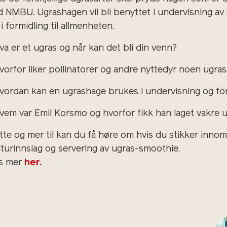
d NMBU. Ugrashagen vil bli benyttet i undervisning av 
i formidling til allmenheten.
Hva er et ugras og når kan det bli din venn?
Hvorfor liker pollinatorer og andre nyttedyr noen ugra
Hvordan kan en ugrashage brukes i undervisning og fo
Hvem var Emil Korsmo og hvorfor fikk han laget vakre 
tte og mer til kan du få høre om hvis du stikker innom.
lturinnslag og servering av ugras-smoothie.
s mer
her.