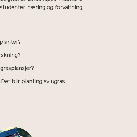
studenter, næring og forvaltning,
splanter?
rskning?
ugrasplansjer?
Det blir planting av ugras,