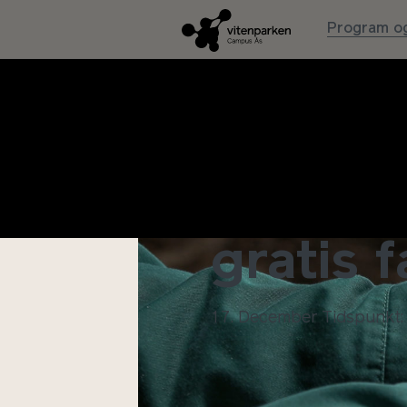
Program og
Biokull
gratis 
17. December
Tidspunkt: