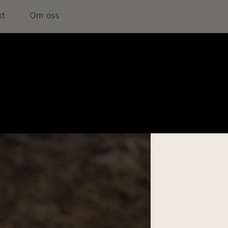
kt
Om oss
k –