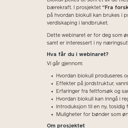
Biokull pekes ut som et av de mes
bærekraft. I prosjektet
“Fra fors
på hvordan biokull kan brukes i p
verdiskaping i landbruket.
Dette webinaret er for deg som 
samt er interessert i ny næringsut
Hva får du i webinaret?
Vi går gjennom:
Hvordan biokull produseres og
Effekter på jordstruktur, van
Erfaringer fra feltforsøk og 
Hvordan biokull kan inngå i r
Introduksjon til en ny, tosidi
Muligheter for bønder som øns
Om prosjektet