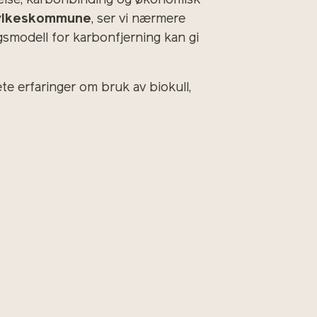
dhelse, karbonbinding og økonomisk
ylkeskommune
, ser vi nærmere
smodell for karbonfjerning kan gi
e erfaringer om bruk av biokull,