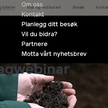
Om oss
 billeter
Mat og restaurant
Besøk
Konta
Kontakt
Planlegg ditt besøk
Vil du bidra?
Partnere
 i norsk landbru
Motta vårt nyhetsbrev
fagwebinar
 13:00