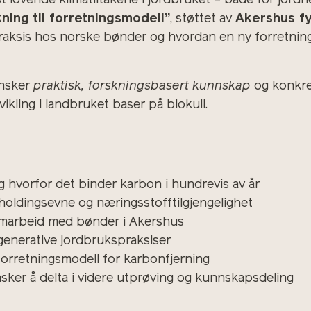
t lovende klimatiltakene i jordbruket – både for jor
kning til forretningsmodell”
, støttet av
Akershus f
raksis hos norske bønder og hvordan en ny forretning
ønsker
praktisk, forskningsbasert kunnskap
og konkret
vikling i landbruket baser på biokull.
 hvorfor det binder karbon i hundrevis av år
nholdingsevne og næringsstofftilgjengelighet
samarbeid med bønder i Akershus
egenerative jordbrukspraksiser
g forretningsmodell for karbonfjerning
ker å delta i videre utprøving og kunnskapsdeling