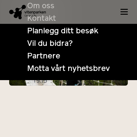
Om oss
Kontakt
Planlegg ditt besøk
Vil du bidra?
BIOTOUR-
Partnere
konferansen
Motta vårt nyhetsbrev
24. October
Tidspunkt:
19:15