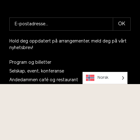
OK
Hold deg oppdatert på arrangementer, meld deg på vårt
nyhetsbrev!
Program og billetter
Selskap, event, konferanse
Norsk
Andedammen café og restaurant
Skolebesøk
Talentsenter bærekraft
Prosjekter
Motta vårt nyhetsbrev