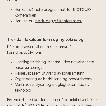
2020).
Her kan sjå
heile programmet for BIOTOUR-
konferansen
Her kan du
melda deg på konferansen.
–
Trendar, lokalsamfunn og ny teknologi
På konferansen vil du mellom anna få
kunnskapspåfyll om:
Utviklingstrekk og trendar i den naturbaserte
reiselivsnæringa
Reiselivsbasert utvikling av lokalsamfunn
Organisering av bedriftene og ressursbehov
Marknadsanalysar og moglegheiter med ny
teknologi
Føremålet med konferansen er å formidla førebelse
resultat frå BIOTOUR når prosjektet no er halvvegs.