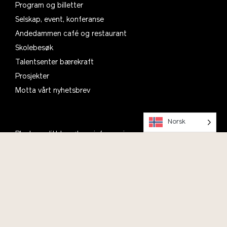
Program og billetter
Selskap, event, konferanse
Andedammen café og restaurant
Skolebesøk
Talentsenter bærekraft
Prosjekter
Motta vårt nyhetsbrev
Norsk
Planlegg ditt besøk, se informasjon om åpningstider,
parkering og kafé
Om oss
Kontakt
Bli med i Vitenparkens Venner
Ofte stilte spørsmål
English