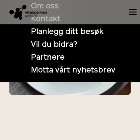
Om oss
Kontakt
Planlegg ditt besøk
Vil du bidra?
Haffi’s Table
Partnere
17. January
Tidspunkt:
Motta vårt nyhetsbrev
18:00