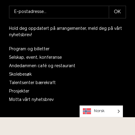
OK
Hold deg oppdatert på arrangementer, meld deg på vårt
nyhetsbrev!
Program og billetter
Selskap, event, konferanse
Andedammen café og restaurant
Skolebesøk
Talentsenter bærekraft
Prosjekter
Motta vårt nyhetsbrev
Norsk
Planlegg ditt besøk, se informasjon om åpningstider,
parkering og kafé