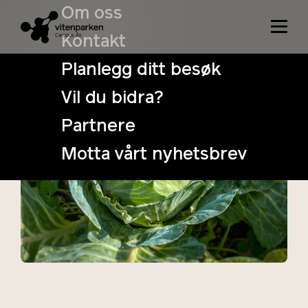
Om oss
Kontakt
Planlegg ditt besøk
Vil du bidra?
Hagen om
Partnere
høsten
Motta vårt nyhetsbrev
12. September
Tidspunkt:
12:00