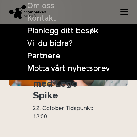
Om oss
Kontakt
Planlegg ditt besøk
Vil du bidra?
Helgeaktivitet
Partnere
for barn: bygg
Motta vårt nyhetsbrev
og programmér
med Lego
Spike
22. October
Tidspunkt:
12:00