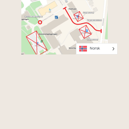
Norsk
OK
Hold deg oppdatert på arrangementer, meld deg på vårt