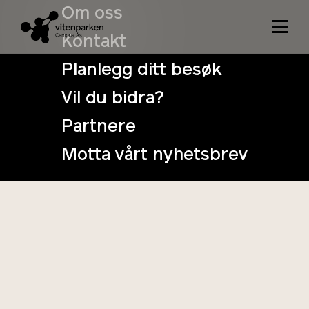
Om oss
Kontakt
Planlegg ditt besøk
Vil du bidra?
Lag din egen
Partnere
sjokolade
Motta vårt nyhetsbrev
20. March
Tidspunkt: 17:00