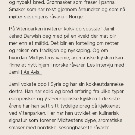
og nybakt brød. Grønnsaker som freser i panna.
Smaker som har reist gjennom århundrer og som nå
møter sesongens råvarer i Norge.
På Vitenparken inviterer kokk og soussjef Jamil
Jehad Darwish deg med på en kveld der mat blir
mer enn et måltid. Det blir en fortelling om røtter
og reiser, om tradisjon og nyskaping. Og om
hvordan Midtøstens varme, aromatiske kjøkken kan
finne et nytt hjem i norske råvarer. Les intervju med
Jamil
i Ås Avis.
Jamil vokste opp i Syria og har sin kokkeutdannelse
derfra. Han har solid og bred erfaring fra ulike typer
europeiske- og øst-europeiske kjøkken. I de siste
årene har han satt sitt tydelige preg på kjøkkenet
ved Vitenparken. Her har han utviklet en kulinarisk
signatur som forener Midtøstens dype, aromatiske
smaker med nordiske, sesongbaserte råvarer.