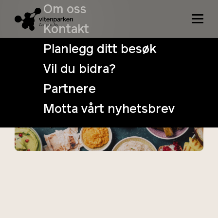
Om oss
Kontakt
Planlegg ditt besøk
Vil du bidra?
Matkurs i
Partnere
Midtøsten-mat
Motta vårt nyhetsbrev
23. March
Tidspunkt: 18:00