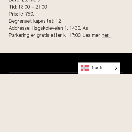
Dato: 23. mars
Tid: 18:00 – 21:00
Pris: kr 750,-
Begrenset kapasitet: 12
Addresse: Høgskoleveien 1, 1430, Ås
Parkering er gratis etter kl. 17:00. Les mer
her.
Norsk
OK
Hold deg oppdatert på arrangementer, meld deg på vårt
nyhetsbrev!
Program og billetter
Selskap, event, konferanse
Andedammen café og restaurant