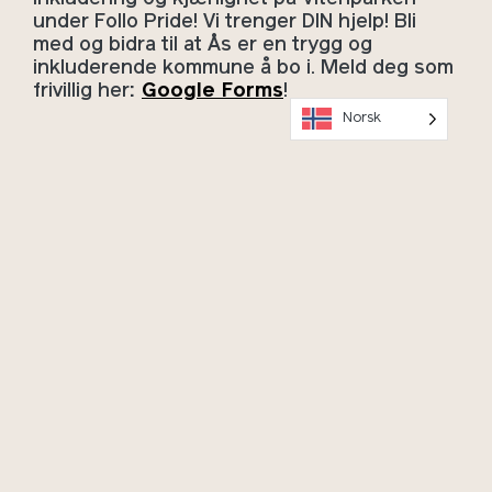
under Follo Pride! Vi trenger DIN hjelp! Bli
med og bidra til at Ås er en trygg og
inkluderende kommune å bo i. Meld deg som
frivillig her
:
Google Forms
!
Norsk
OK
Hold deg oppdatert på arrangementer, meld deg på vårt
nyhetsbrev!
Program og billetter