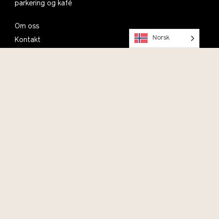
parkering og kafé
Om oss
Norsk
Kontakt
Bli med i Vitenparkens Venner
Ofte stilte spørsmål
English
Vil du bidra?
Last ned Vitenparkens Parkapp, og bli med Anton på tur
rundt Campus Ås