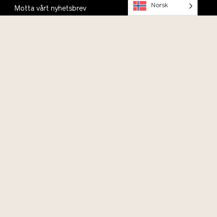
Norsk
Motta vårt nyhetsbrev
Planlegg ditt besøk, se informasjon om åpningstider,
parkering og kafé
Om oss
Kontakt
Bli med i Vitenparkens Venner
Ofte stilte spørsmål
English
Vil du bidra?