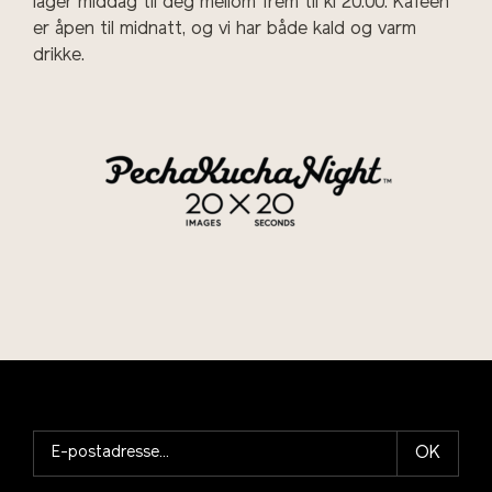
lager middag til deg mellom frem til kl 20.00. Kafeen
er åpen til midnatt, og vi har både kald og varm
drikke.
OK