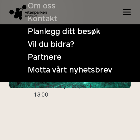
Om oss
Kontakt
Planlegg ditt besøk
Vil du bidra?
PechaKucha:
Partnere
Fra karbon til
Motta vårt nyhetsbrev
elektron
15. February
Tidspunkt:
18:00