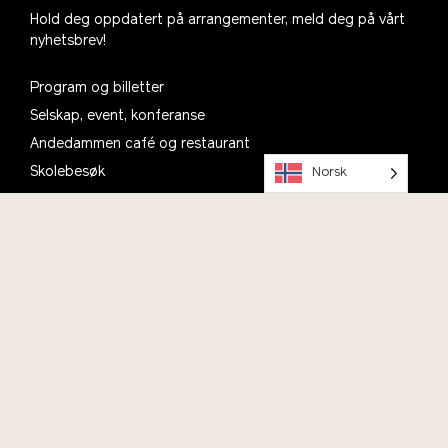
Hold deg oppdatert på arrangementer, meld deg på vårt
nyhetsbrev!
Program og billetter
Selskap, event, konferanse
Andedammen café og restaurant
Skolebesøk
Norsk
Talentsenter bærekraft
Prosjekter
Motta vårt nyhetsbrev
Planlegg ditt besøk, se informasjon om åpningstider,
parkering og kafé
Om oss
Kontakt