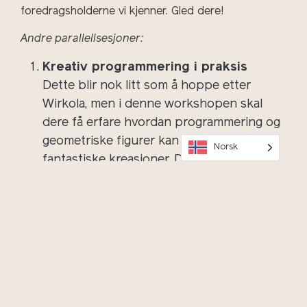
foredragsholderne vi kjenner. Gled dere!
Andre parallellsesjoner:
Kreativ programmering i praksis
Dette blir nok litt som å hoppe etter
Wirkola, men i denne workshopen skal
dere få erfare hvordan programmering og
geometriske figurer kan brukes for å lage
Norsk
fantastiske kreasjoner. De som ønsker og
tar seg tid til det, kan også få prøve seg på
ulike metoder for å bringe det visuelle
uttrykket ut i den virkelige verden,
gjennom å overføre mønsteret deres til
tegneroboter, vinylkuttere eller
broderingsmaskiner.
Kreativt klimaverksted