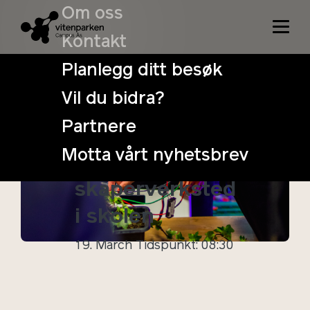
Om oss
Kontakt
Planlegg ditt besøk
Vil du bidra?
Avlyst:
Partnere
Programmering
Motta vårt nyhetsbrev
og
skaperverksted
i skolen
19. March
Tidspunkt: 08:30