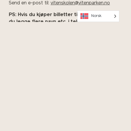
Send en e-post til:
vitenskolen@vitenparken.no
PS: Hvis du kjøper billetter til flere barn, kan
Norsk
du legge flere navn etc. i tekstfeltene
OK
Hold deg oppdatert på arrangementer, meld deg på vårt
nyhetsbrev!
Program og billetter
Selskap, event, konferanse
Andedammen café og restaurant
Skolebesøk