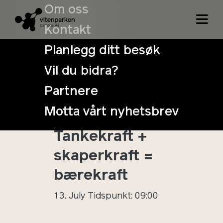
Om oss
Kontakt
Planlegg ditt besøk
Vil du bidra?
Sommer med
Partnere
Vitenparken
Motta vårt nyhetsbrev
uke 29:
Tankekraft +
skaperkraft =
bærekraft
13. July
Tidspunkt: 09:00