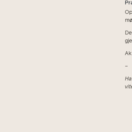
Pr
Op
møt
Det
gj
Ak
–
Ha
vi