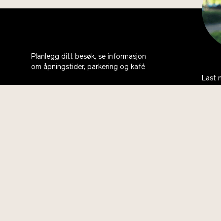
Planlegg ditt besøk, se informasjon
om åpningstider, parkering og kafé
Last 
bli m
Om oss
Ås
Kontakt
Bli med i Vitenparkens Venner
Ofte stilte spørsmål
English
Vil du bidra?