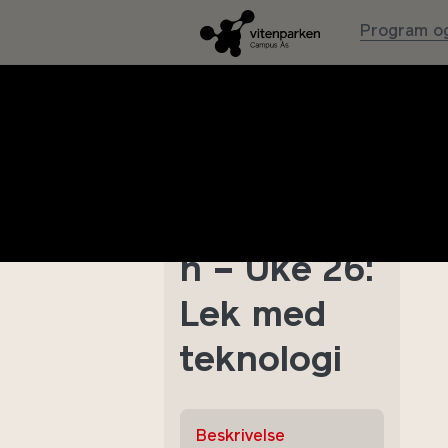
Program og
Sommer
med
VitenSkole
n – Uke 26:
Lek med
teknologi
Beskrivelse