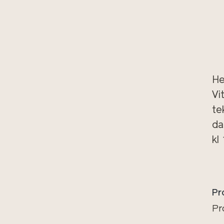
He
Vi
te
da
kl
Pr
Pr