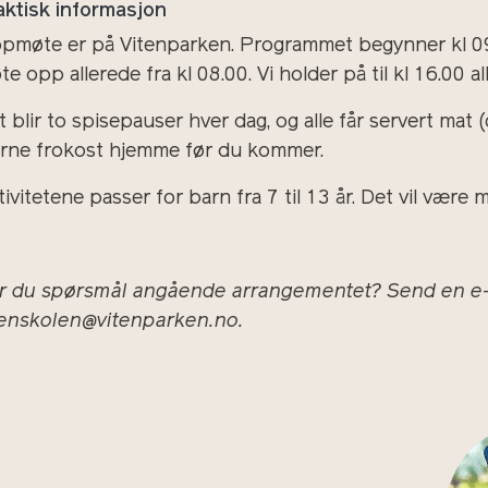
aktisk informasjon
pmøte er på Vitenparken. Programmet begynner kl 09.
e opp allerede fra kl 08.00. Vi holder på til kl 16.00 al
 blir to spisepauser hver dag, og alle får servert mat (
erne frokost hjemme før du kommer.
tivitetene passer for barn fra 7 til 13 år. Det vil vær
r du spørsmål angående arrangementet? Send en e-p
tenskolen@vitenparken.no.