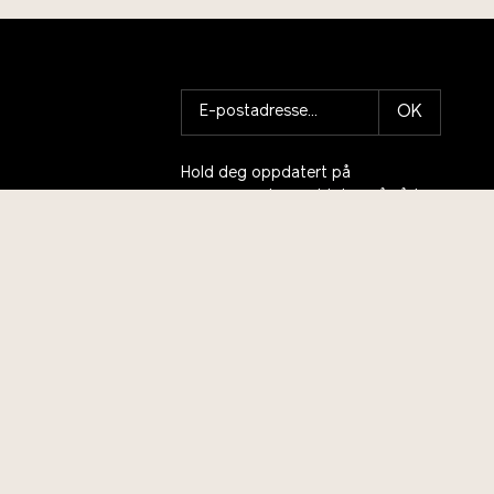
OK
Hold deg oppdatert på
arrangementer, meld deg på vårt
nyhetsbrev!
Program og billetter
Selskap, event, konferanse
Andedammen café og
restaurant
Skolebesøk
Talentsenter bærekraft
Prosjekter