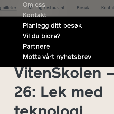
Om oss
 billeter
Mat og restaurant
Besøk
Konta
Kontakt
Planlegg ditt besøk
Vil du bidra?
Partnere
Sommer med
Motta vårt nyhetsbrev
VitenSkolen 
26: Lek med
teknologi