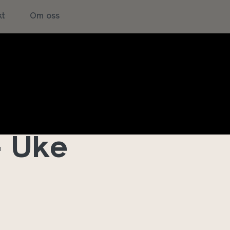
kt
Om oss
– Uke