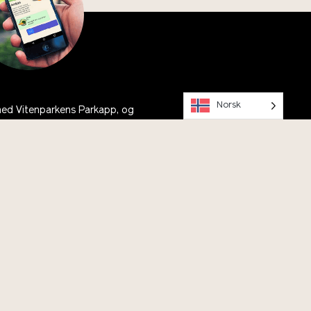
Norsk
ned Vitenparkens Parkapp, og
ed Anton på tur rundt Campus
Instagram
Facebook
Youtube