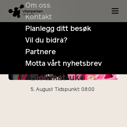
Om oss
Kontakt
Planlegg ditt besøk
Vil du bidra?
Sommer med
Partnere
VitenSkolen –
Motta vårt nyhetsbrev
Uke 32:
Bio&mat-uke
5. August
Tidspunkt: 08:00