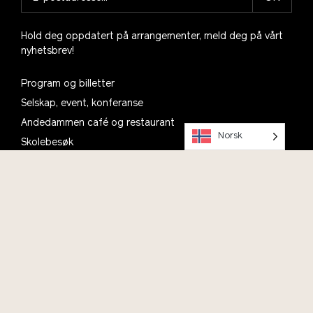
Hold deg oppdatert på arrangementer, meld deg på vårt
nyhetsbrev!
Program og billetter
Selskap, event, konferanse
Andedammen café og restaurant
Norsk
Skolebesøk
Talentsenter bærekraft
Prosjekter
Motta vårt nyhetsbrev
Planlegg ditt besøk, se informasjon om åpningstider,
parkering og kafé
Om oss