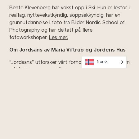
Bente Klevenberg har vokst opp i Ski. Hun er lektor i
realfag, nyttevekstkyndig, soppsakkyndig, har en
grunnutdannelse i foto fra Bilder Nordic School of
Photography og har deltatt på flere
fotoworkshoper.
Les mer.
Om Jordsans av Maria Viftrup og Jordens Hus
Norsk
“Jordsans” utforsker vårt forhold til jord og har som
mål å hjelpe oss med å gjenopprette kontakten
med jorden.
Les mer.
OK