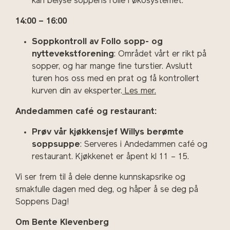
kan belyse soppens rolle i økosystemet.
14:00 – 16:00
Soppkontroll av Follo sopp- og
nyttevekstforening
: Området vårt er rikt på
sopper, og har mange fine turstier. Avslutt
turen hos oss med en prat og få kontrollert
kurven din av eksperter.
Les mer.
Andedammen café og restaurant:
Prøv vår kjøkkensjef Willys berømte
soppsuppe
: Serveres i Andedammen café og
restaurant. Kjøkkenet er åpent kl 11 – 15.
Vi ser frem til å dele denne kunnskapsrike og
smakfulle dagen med deg, og håper å se deg på
Soppens Dag!
Om Bente Klevenberg