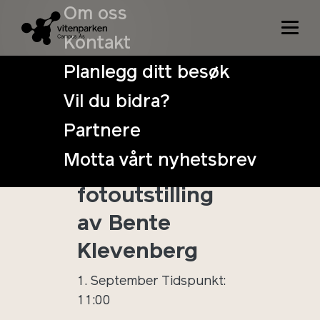
Om oss
Kontakt
Planlegg ditt besøk
Vil du bidra?
Soppensdag –
Partnere
soppkontroll
Motta vårt nyhetsbrev
og
fotoutstilling
av Bente
Klevenberg
1. September
Tidspunkt:
11:00