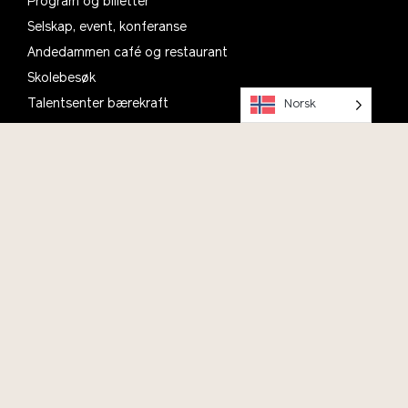
Program og billetter
Selskap, event, konferanse
Andedammen café og restaurant
Skolebesøk
Talentsenter bærekraft
Norsk
Prosjekter
Motta vårt nyhetsbrev
Planlegg ditt besøk, se informasjon om åpningstider,
parkering og kafé
Om oss
Kontakt
Bli med i Vitenparkens Venner
Ofte stilte spørsmål
English