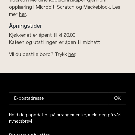
videreutvikle dine kodekunnskaper gjennom
opplæring i Microbit, Scratch og Mackeblock. Les
mer
her
.
Åpningstider
Kjøkkenet er åpent til kl 20.00
Kafeen og utstillingen er åpen til midnatt
Vil du bestille bord? Trykk
her
.
OK
Hold deg oppdatert på arrangementer, meld deg på vårt
nyhetsbrev!