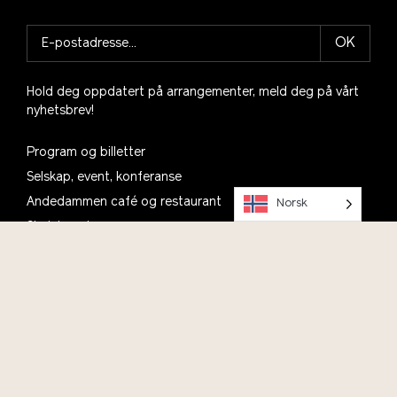
OK
Hold deg oppdatert på arrangementer, meld deg på vårt
nyhetsbrev!
Program og billetter
Selskap, event, konferanse
Andedammen café og restaurant
Norsk
Skolebesøk
Talentsenter bærekraft
Prosjekter
Motta vårt nyhetsbrev
Planlegg ditt besøk, se informasjon om åpningstider,
parkering og kafé