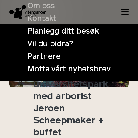
Om oss
Kontakt
Planlegg ditt besøk
Vil du bidra?
Tretur:
Partnere
Parkvandring i
Motta vårt nyhetsbrev
Norges vakreste
universitetspark
med arborist
Jeroen
Scheepmaker +
buffet