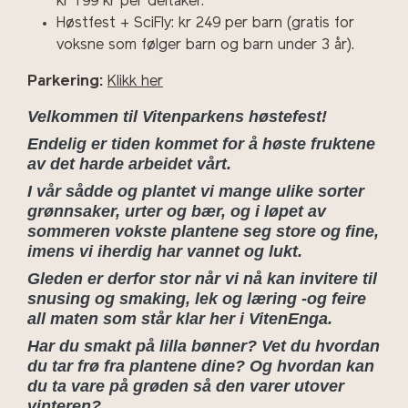
kr 199 kr per deltaker.
Høstfest + SciFly: kr 249 per barn (gratis for
voksne som følger barn og barn under 3 år).
Parkering:
Klikk her
Velkommen til Vitenparkens høstefest!
Endelig er tiden kommet for å høste fruktene
av det harde arbeidet vårt.
I vår sådde og plantet vi mange ulike sorter
grønnsaker, urter og bær, og i løpet av
sommeren vokste plantene seg store og fine,
imens vi iherdig har vannet og lukt.
Gleden er derfor stor når vi nå kan invitere til
snusing og smaking, lek og læring -og feire
all maten som står klar her i VitenEnga.
Har du smakt på lilla bønner? Vet du hvordan
du tar frø fra plantene dine? Og hvordan kan
du ta vare på grøden så den varer utover
vinteren?