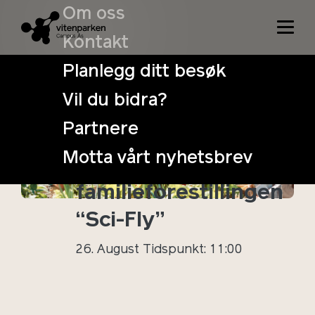
Om oss
Kontakt
Planlegg ditt besøk
Vil du bidra?
Vitenhelg:
Partnere
Vitenparkens
Motta vårt nyhetsbrev
høstfest &
familieforestillingen
“Sci-Fly”
26. August
Tidspunkt: 11:00