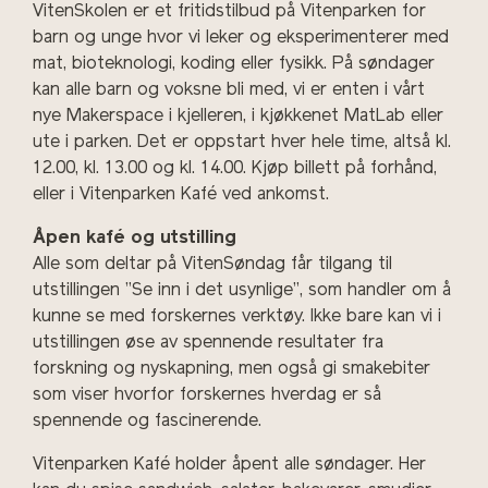
VitenSkolen er et fritidstilbud på Vitenparken for
barn og unge hvor vi leker og eksperimenterer med
mat, bioteknologi, koding eller fysikk. På søndager
kan alle barn og voksne bli med, vi er enten i vårt
nye Makerspace i kjelleren, i kjøkkenet MatLab eller
ute i parken. Det er oppstart hver hele time, altså kl.
12.00, kl. 13.00 og kl. 14.00. Kjøp billett på forhånd,
eller i Vitenparken Kafé ved ankomst.
Åpen kafé og utstilling
Alle som deltar på VitenSøndag får tilgang til
utstillingen ”Se inn i det usynlige”, som handler om å
kunne se med forskernes verktøy. Ikke bare kan vi i
utstillingen øse av spennende resultater fra
forskning og nyskapning, men også gi smakebiter
som viser hvorfor forskernes hverdag er så
spennende og fascinerende.
Vitenparken Kafé holder åpent alle søndager. Her