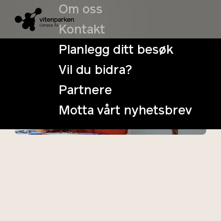
Om oss
Kontakt
Planlegg ditt besøk
Vil du bidra?
VitenSøndag:
Partnere
Solcelleskulpturverkst
Motta vårt nyhetsbrev
22. September - 22. September
Tidspun
12:00