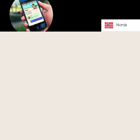
Norsk
Last ned Vitenparkens Parkapp, og bli med Anton på tur
rundt Campus Ås
Instagram
Facebook
Youtube
© Copyright 2026 Vitenparken |
General terms
|
Privacy
policy