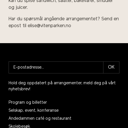
kan du spise sandwich, salater, bakevarer, smudier
og juicer.
Har du spørsmål angående arrangementet? Send en
epost til elise@vitenparken.no
OK
Hold deg oppdatert på arrangementer, meld deg på vårt
nyhetsbrev!
Program og billetter
Selskap, event, konferanse
Andedammen café og restaurant
Skolebesøk