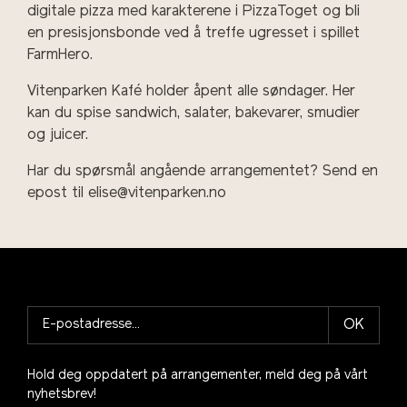
digitale pizza med karakterene i PizzaToget og bli
en presisjonsbonde ved å treffe ugresset i spillet
FarmHero.
Vitenparken Kafé holder åpent alle søndager. Her
kan du spise sandwich, salater, bakevarer, smudier
og juicer.
Har du spørsmål angående arrangementet? Send en
epost til elise@vitenparken.no
OK
Hold deg oppdatert på arrangementer, meld deg på vårt
nyhetsbrev!