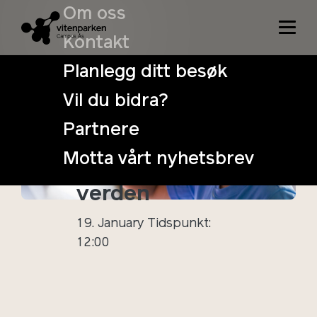
Om oss
Kontakt
Planlegg ditt besøk
Vil du bidra?
VitenSøndag:
Partnere
Oppfinnelser
Motta vårt nyhetsbrev
som redder
verden
19. January
Tidspunkt:
12:00