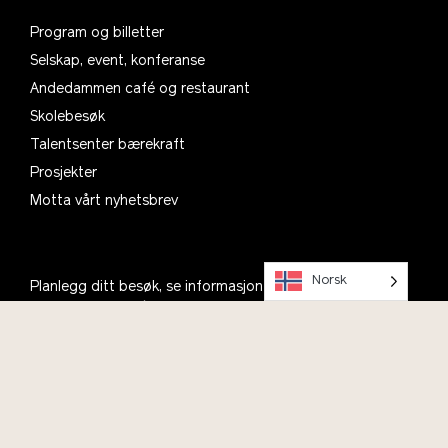
Program og billetter
Selskap, event, konferanse
Andedammen café og restaurant
Skolebesøk
Talentsenter bærekraft
Prosjekter
Motta vårt nyhetsbrev
Norsk
Planlegg ditt besøk, se informasjon om åpningstider,
parkering og kafé
Om oss
Kontakt
Bli med i Vitenparkens Venner
Ofte stilte spørsmål