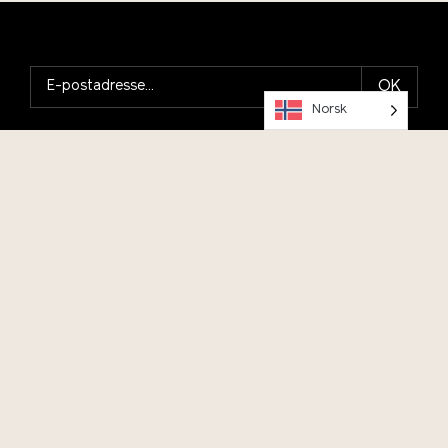
OK
Norsk
Hold deg oppdatert på arrangementer, meld deg på vårt
nyhetsbrev!
Program og billetter
Selskap, event, konferanse
Andedammen café og restaurant
Skolebesøk
Talentsenter bærekraft
Prosjekter
Motta vårt nyhetsbrev