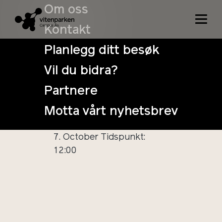
Om oss
Kontakt
Planlegg ditt besøk
Vil du bidra?
VitenSøndag –
Partnere
Se høsten i
Motta vårt nyhetsbrev
mikroskop
7. October
Tidspunkt:
12:00