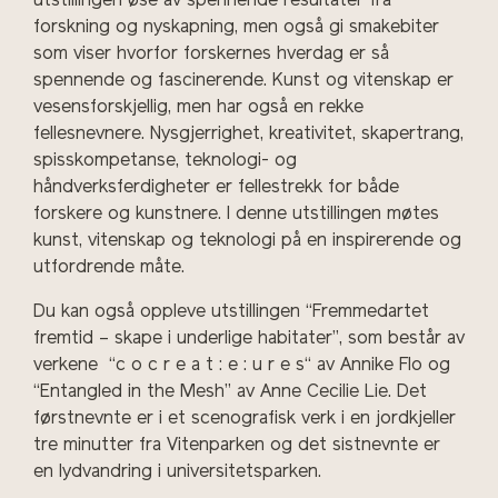
utstillingen øse av spennende resultater fra
forskning og nyskapning, men også gi smakebiter
som viser hvorfor forskernes hverdag er så
spennende og fascinerende. Kunst og vitenskap er
vesensforskjellig, men har også en rekke
fellesnevnere. Nysgjerrighet, kreativitet, skapertrang,
spisskompetanse, teknologi- og
håndverksferdigheter er fellestrekk for både
forskere og kunstnere. I denne utstillingen møtes
kunst, vitenskap og teknologi på en inspirerende og
utfordrende måte.
Du kan også oppleve utstillingen “Fremmedartet
fremtid – skape i underlige habitater”, som består av
verkene “c o c r e a t : e : u r e s“ av Annike Flo og
“Entangled in the Mesh” av Anne Cecilie Lie. Det
førstnevnte er i et scenografisk verk i en jordkjeller
tre minutter fra Vitenparken og det sistnevnte er
en lydvandring i universitetsparken.