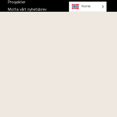
Prosjekter
Norsk
Motta vårt nyhetsbrev
Planlegg ditt besøk, se informasjon om åpningstider,
parkering og kafé
Om oss
Kontakt
Bli med i Vitenparkens Venner
Ofte stilte spørsmål
English
Vil du bidra?