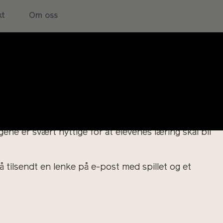
 DNA-analyse.
kt
Om oss
lever som omhandler DNA-analyser brukt i
 april 2024.
tekniker og en rettsgenetiker, med sine ulike roller,
ortelle oss? Hvordan utføres DNA-analyser i politiet?
mfunnet rammer for politiets bruk av DNA.
lant annet innenfor naturfag og samfunnsfag.
gene er svært nyttige for at elevenes læring skal bli
 tilsendt en lenke på e-post med spillet og et