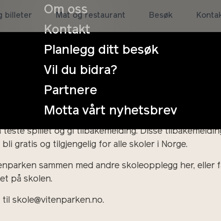
 Hjelp oss med å teste vårt nye pedagogiske spill om
Om oss
 billeter
Mat og restaurant
Besøk
Konta
irådet utviklet et dataspill/digital fortelling for e
Kontakt
oleklasser som kan teste spillet vårt. Testperioden er i
Planlegg ditt besøk
forskningen av et drap. En politietterforsker, en retts
Vil du bidra?
t inkluderer blant annet: Hva er DNA, og hva kan det f
 i politietterforskning? Og hvordan setter loven og sa
Partnere
Motta vårt nyhetsbrev
/VG2. Spillet er relevant for flere kompetansemål, b
 teste spillet og gi tilbakemelding. Disse tilbakemeldin
bli gratis og tilgjengelig for alle skoler i Norge.
tenparken sammen med andre skoleopplegg her, eller få
et på skolen.
 til skole@vitenparken.no.