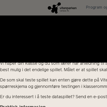
Er du en lærer på ungdoms- eller videregående skole?
Program og
Vitenparken Campus Ås har i samarbeid med Bioteknolog
politietterforskning og rettsvesen, og vi leter etter sk
Elevene spiller gjennom en spennende historie om etter
bidrar til å løse saken sammen. Læringsmålene i spille
Hvilke etiske utfordringer er knyttet til bruk av DNA
Målgruppen er omtrent 9. klasse ungdomsskole til VG1
Vi håper din klasse og du som lærer har anledning til å
best mulig i det endelige spillet. Målet er at spillet skal 
De som skal teste spillet kan enten gjøre dette på Vi
spørreskjema og gjennomføre testingen i klasseromm
Er du interessert i å teste dataspillet? Send en e-post