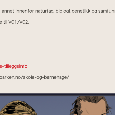
t annet innenfor naturfag, biologi, genetikk og samfun
 til VG1/VG2.
.
-tilleggsinfo
nparken.no/skole-og-barnehage/