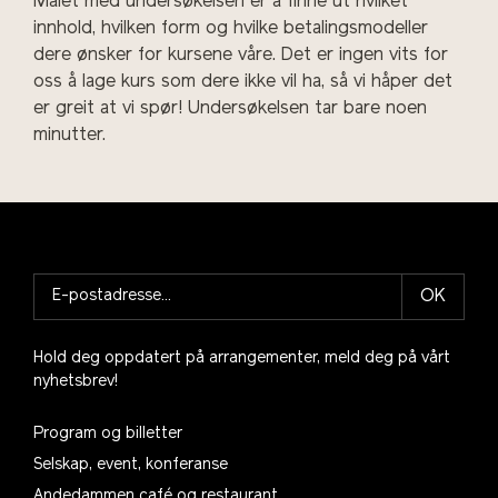
Målet med undersøkelsen er å finne ut hvilket
innhold, hvilken form og hvilke betalingsmodeller
dere ønsker for kursene våre. Det er ingen vits for
oss å lage kurs som dere ikke vil ha, så vi håper det
er greit at vi spør! Undersøkelsen tar bare noen
minutter.
OK
Hold deg oppdatert på arrangementer, meld deg på vårt
nyhetsbrev!
Program og billetter
Selskap, event, konferanse
Andedammen café og restaurant