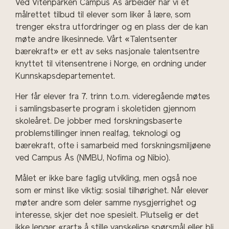
Ved Vitenparken Campus Ås arbeider har vi et
målrettet tilbud til elever som liker å lære, som
trenger ekstra utfordringer og en plass der de kan
møte andre likesinnede. Vårt «Talentsenter
bærekraft» er ett av seks nasjonale talentsentre
knyttet til vitensentrene i Norge, en ordning under
Kunnskapsdepartementet.
Her får elever fra 7. trinn t.o.m. videregående møtes
i samlingsbaserte program i skoletiden gjennom
skoleåret. De jobber med forskningsbaserte
problemstillinger innen realfag, teknologi og
bærekraft, ofte i samarbeid med forskningsmiljøene
ved Campus Ås (NMBU, Nofima og Nibio).
Målet er ikke bare faglig utvikling, men også noe
som er minst like viktig: sosial tilhørighet. Når elever
møter andre som deler samme nysgjerrighet og
interesse, skjer det noe spesielt. Plutselig er det
ikke lenger «rart» å stille vanskelige spørsmål eller bli