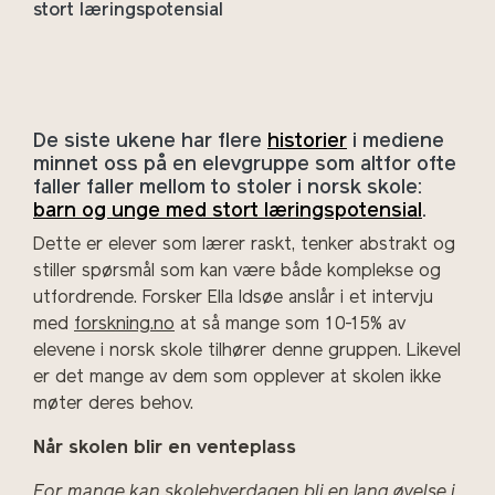
stort læringspotensial
De siste ukene har flere
historier
i mediene
minnet oss på en elevgruppe som altfor ofte
faller
faller mellom to stoler
i norsk skole:
barn og unge med stort læringspotensial
.
Dette er elever som lærer raskt, tenker abstrakt og
stiller spørsmål som kan være både komplekse og
utfordrende.
Forsker Ella Idsøe anslår i et intervju
med
forskning.no
at så mange som 10-15% av
elevene i norsk skole tilhører denne gruppen.
Likevel
er det mange av dem som opplever at skolen ikke
møter deres behov.
Når skolen blir en venteplass
F
or mange kan skolehverdagen bli en lang øvelse i