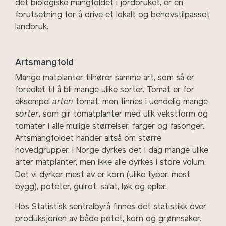
det biologiske mangfoldet i jordbruket, er en
forutsetning for å drive et lokalt og behovstilpasset
landbruk.
Artsmangfold
Mange matplanter tilhører samme art, som så er
foredlet til å bli mange ulike sorter. Tomat er for
eksempel
arten
tomat, men finnes i uendelig mange
sorter
, som gir tomatplanter med ulik vekstform og
tomater i alle mulige størrelser, farger og fasonger.
Artsmangfoldet hander altså om større
hovedgrupper. I Norge dyrkes det i dag mange ulike
arter matplanter, men ikke alle dyrkes i store volum.
Det vi dyrker mest av er korn (ulike typer, mest
bygg), poteter, gulrot, salat, løk og epler.
Hos Statistisk sentralbyrå finnes det statistikk over
produksjonen av både
potet
,
korn
og
grønnsaker
.