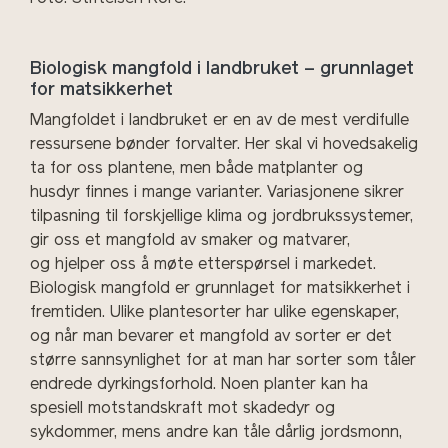
Biologisk mangfold i landbruket – grunnlaget
for matsikkerhet
Mangfoldet i landbruket er en av de mest verdifulle
ressursene bønder forvalter.
Her skal vi hovedsakelig
ta for oss plantene, men både m
atplanter
og
husdyr
finnes i mange
varia
nter
. Variasjonene sikrer
tilpasning til forskjellige klima og jordbrukssystemer,
gir oss et mangfold av smaker og matvarer,
og
hjelper oss å møte etterspørsel i markedet
.
Biologisk mangfold er grunnlaget for matsikkerhet i
fremtiden. Ulike plantesorter har ulike egenskaper,
og når man bevarer et mangfold av sorter er det
større sannsynlighet for at man har sorter som tåler
endrede dyrkingsforhold. Noen planter kan ha
spesiell motstandskraft mot skadedyr og
sykdommer, mens andre kan tåle dårlig jordsmonn,