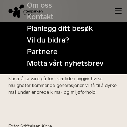
Om oss
Kontakt
Det finnes mellom 6 og 7000 plantearter i verden
Planlegg ditt besøk
som brukes til mat. Likevel kommer 66 % av alle
avlingene fra
bare ni arter
. De ni er sukkerrør, mais,
Vil du bidra?
ris, hvete, potet, soyabønner, sukkerbete, kassava
Partnere
og oljepalme. Sortsmangfoldet i jordbruket har over
hele verden gått raskt ned i løpet av de siste
Motta vårt nyhetsbrev
hundre årene. Det genetiske mangfoldet i
matplanter er avgjørende for landbruket. Hva vi
klarer å ta vare på for framtiden avgjør hvilke
muligheter kommende generasjoner vil få til å dyrke
mat under endrede klima- og miljøforhold.
Foto: Stiftelsen Kore.