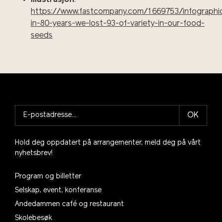
https://www.fastcompany.com/1669753/infographi
in-80-years-we-lost-93-of-variety-in-our-food-
seeds
OK
Hold deg oppdatert på arrangementer, meld deg på vårt
nyhetsbrev!
Program og billetter
Selskap, event, konferanse
Andedammen café og restaurant
Skolebesøk