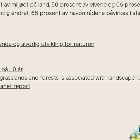
 av miljøet på land, 50 prosent av elvene og 66 prosen
lig endret, 66 prosent av havområdene påvirkes i sta
nde og alvorlig utvikling for naturen
 på 10 år
grasslands and forests is associated with landscape-l
lanet report