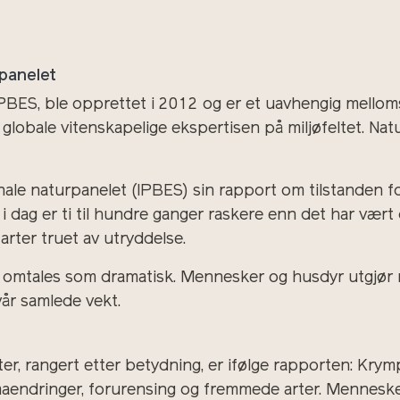
rpanelet
IPBES, ble opprettet i 2012 og er et uavhengig mellom
globale vitenskapelige ekspertisen på miljøfeltet. Nat
nale naturpanelet (IPBES) sin rapport om tilstanden f
i dag er ti til hundre ganger raskere enn det har vært 
 arter truet av utryddelse.
yr omtales som dramatisk. Mennesker og husdyr utgjør
vår samlede vekt.
ter, rangert etter betydning, er ifølge rapporten: Krymp
aendringer, forurensing og fremmede arter. Menneskel