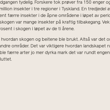
dgangen tydelig. Forskere tok prøver fra 150 enger og
lion insekter i tre regioner i Tyskland. En tredjedel 
nt færre insekter i de åpne områdene i løpet av perio
 skogen var mange insekter på kraftig tilbakegang. Ve
sent i skogen i løpet av de ti årene.
fra hvordan skogen og beitene ble brukt. Altså var det
andre områder. Det var viktigere hvordan landskapet ru
le færre arter jo mer dyrka mark det var rundt engene. 
luttet.