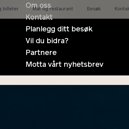
Om oss
 billeter
Mat og restaurant
Besøk
Konta
Kontakt
illioner arter på verdensbasis, i tillegg er det mange 
Planlegg ditt besøk
aktiske tallet på arter på kloden ligger på om lag åtte t
Vil du bidra?
n arter truet av utryddelse. Tapet av naturmangfold er ø
 rundt. Flere arter er truet av utryddelse nå enn på
Partnere
Motta vårt nyhetsbrev