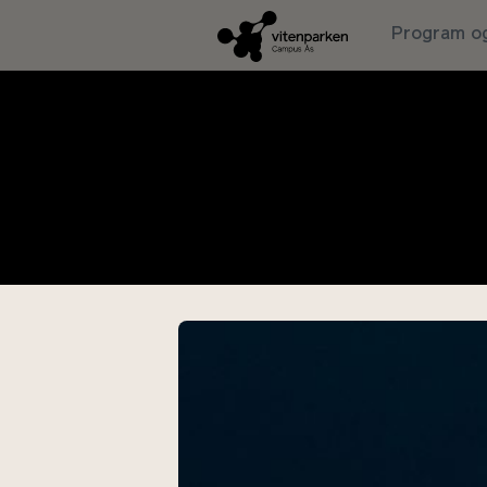
Program og
Det er kartlagt i underkant av to m
vitenskapen. Det er anslått at det f
er insekter. Per i dag er én millio
konsekvenser for mennesker verden
menneskets historie.