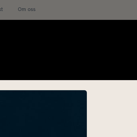
kt
Om oss
arter som ikke er beskrevet av
il tolv millioner, hvorav de fleste
kende og vil ha alvorlige
 noe annet tidspunkt i