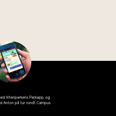
ned Vitenparkens Parkapp, og
ed Anton på tur rundt Campus