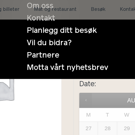
Om oss
MatLa
 billeter
Mat og restaurant
Besøk
Konta
Kontakt
Planlegg ditt besøk
Duration:
Vil du bidra?
× 3 hou
Partnere
Persons:
Motta vårt nyhetsbrev
Date
:
A
M
T
W
27
28
29