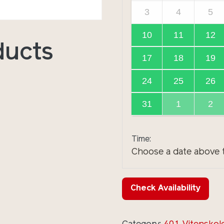
3
4
5
10
11
12
ducts
17
18
19
24
25
26
31
1
2
Time:
Choose a date above t
Check Availability