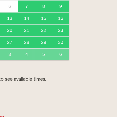
6
7
8
9
13
14
15
16
20
21
22
23
27
28
29
30
3
4
5
6
o see available times.