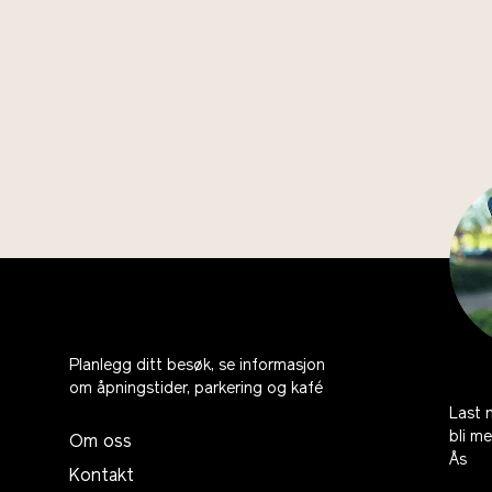
Planlegg ditt besøk, se informasjon
om åpningstider, parkering og kafé
Last 
bli m
Om oss
Ås
Kontakt