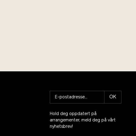
OK
Hold deg oppdatert på
arrangementer, meld deg på vårt
nyhetsbrev!