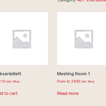
Category:
401 Vitenskol
ksenbillett
Meeting Room 1
110
From:
kr
3.500
inkl. Mva
inkl. Mva
d to cart
Read more