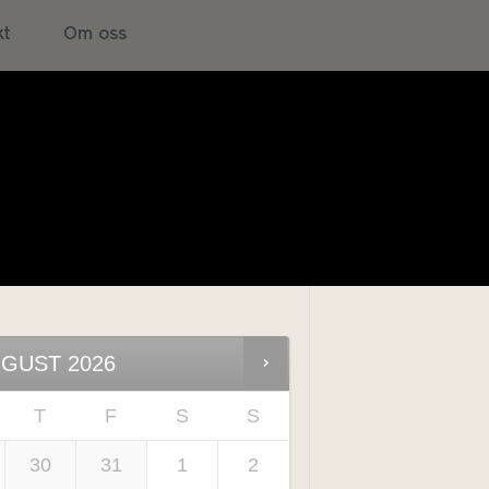
b
kt
Om oss
rs
UGUST
2026
T
F
S
S
30
31
1
2