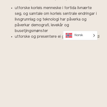
utforske korleis menneske i fortida livnærte
seg, og samtale om korleis sentrale endringar i
livsgrunnlag og teknologi har påverka og
påverkar demografi, levekår og
busetjingsmønster
Norsk
utforske og presentere ei global utfordring ved
berekraftig utvikling og kva for konsekvensar
ho kan ha, og utvikle forslag til korleis ein kan
vere med på å motverke utfordringa og korleis
samarbeid mellom land kan bidra
Naturfag – etter Vg1:
gjøre rede for begrepet bærekraftig utvikling
gjøre rede for faktorer som virker inn på
størrelsen til en populasjon
beskrive de viktigste energigivende
næringsstoffene, deres kjemiske kjennetegn og