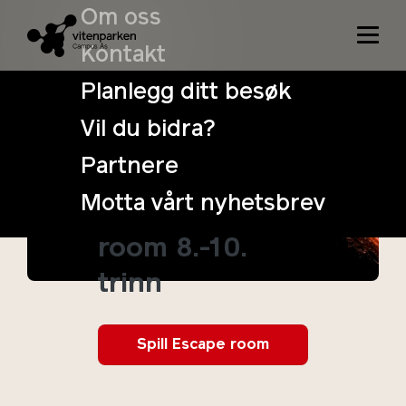
Om oss
Kontakt
Planlegg ditt besøk
Vil du bidra?
Grønt liv på en
Partnere
rød planet – et
Motta vårt nyhetsbrev
digitalt escape
room 8.-10.
trinn
Spill Escape room