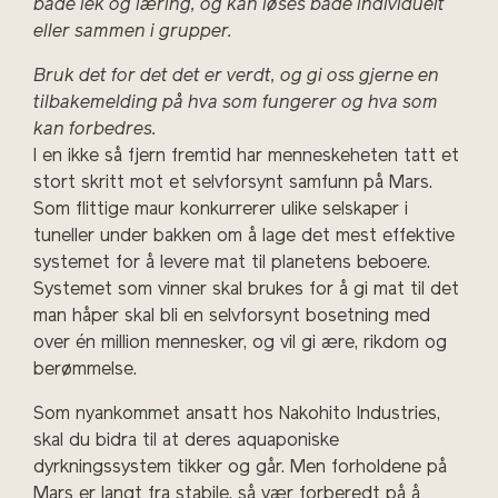
både lek og læring, og kan løses både individuelt
eller sammen i grupper.
Bruk det for det det er verdt, og gi oss gjerne en
tilbakemelding på hva som fungerer og hva som
kan forbedres.
I en ikke så fjern fremtid har menneskeheten tatt et
stort skritt mot et selvforsynt samfunn på Mars.
Som flittige maur konkurrerer ulike selskaper i
tuneller under bakken om å lage det mest effektive
systemet for å levere mat til planetens beboere.
Systemet som vinner skal brukes for å gi mat til det
man håper skal bli en selvforsynt bosetning med
over én million mennesker, og vil gi ære, rikdom og
berømmelse.
Som nyankommet ansatt hos Nakohito Industries,
skal du bidra til at deres aquaponiske
dyrkningssystem tikker og går. Men forholdene på
Mars er langt fra stabile, så vær forberedt på å