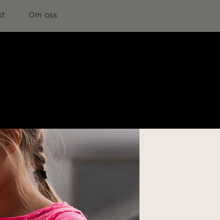
kt
Om oss