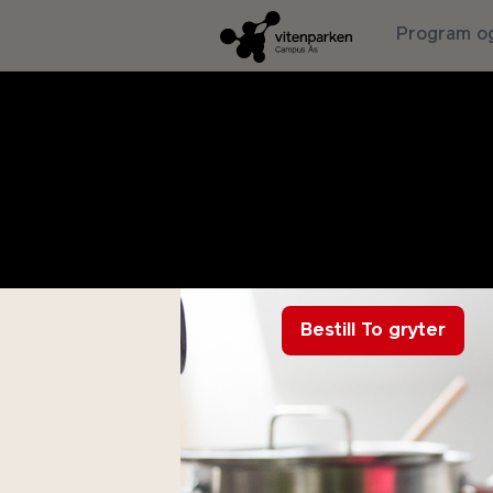
Program og
To gryt
Bestill To gryter