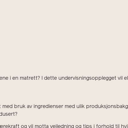
sene i en matrett?
I dette undervisningsopplegget vil
t med bruk av ingredienser med ulik produksjonsbakgr
dusert?
bærekraft og vil motta veiledning og tips i forhold til h