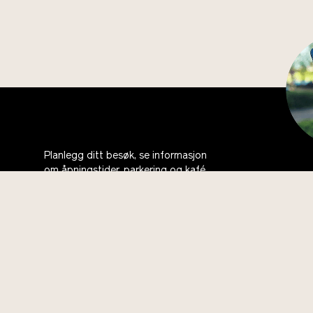
Planlegg ditt besøk, se informasjon
om åpningstider, parkering og kafé
Last 
bli m
Om oss
Ås
Kontakt
Bli med i Vitenparkens Venner
Ofte stilte spørsmål
English
Vil du bidra?