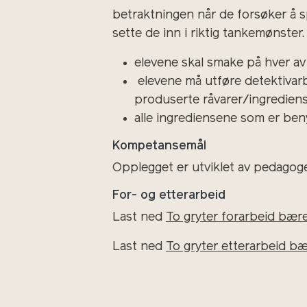
betraktningen når de forsøker å sp
sette de inn i riktig tankemønster.
elevene skal smake på hver av 
e
levene må utføre detektivar
produserte råvarer/ingredien
alle ingrediensene som er benyt
Kompetansemål
Opplegget er utviklet av pedagog
For- og etterarbeid
Last ned
To gryter forarbeid bær
Last ned
To gryter etterarbeid bæ