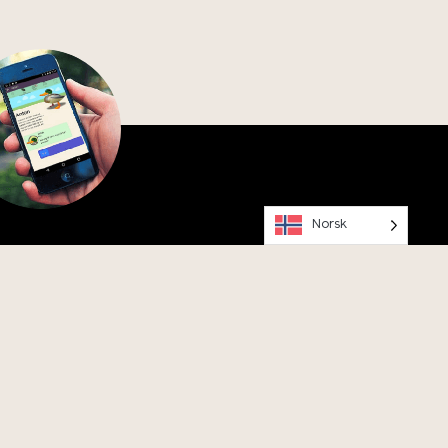
Norsk
ned Vitenparkens Parkapp, og
ed Anton på tur rundt Campus
Instagram
Facebook