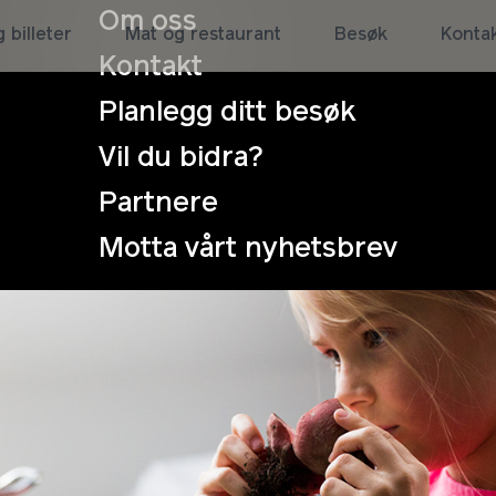
Om oss
 billeter
Mat og restaurant
Besøk
Konta
Kontakt
Planlegg ditt besøk
Vil du bidra?
Partnere
er 8.-10. trinn
Motta vårt nyhetsbrev