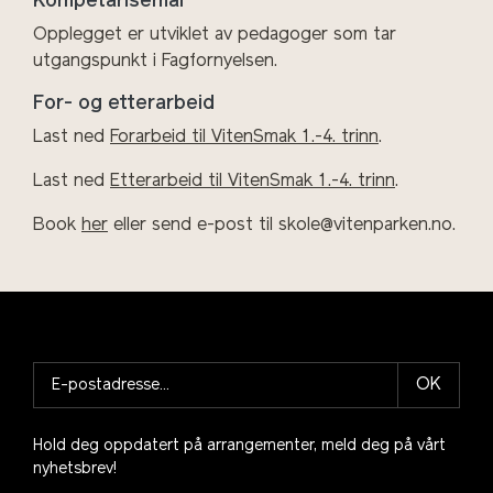
Kompetansemål
Opplegget er utviklet av pedagoger som tar
utgangspunkt i Fagfornyelsen.
For- og etterarbeid
Last ned
Forarbeid til VitenSmak 1.-4. trinn
.
Last ned
Etterarbeid til VitenSmak 1.-4. trinn
.
Book
her
eller send e-post til skole@vitenparken.no.
OK
Hold deg oppdatert på arrangementer, meld deg på vårt
nyhetsbrev!