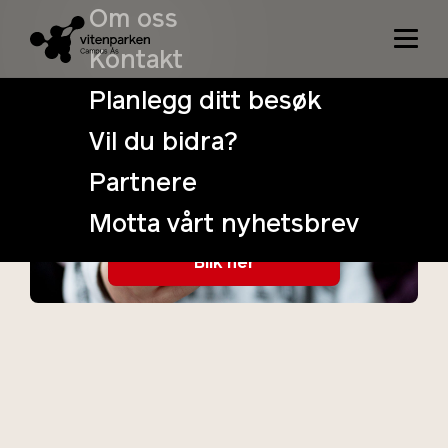
Om oss
Kontakt
Planlegg ditt besøk
Vil du bidra?
VitenSmak –
Partnere
1.-4. trinn
Motta vårt nyhetsbrev
Biik her