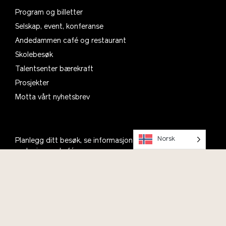
Program og billetter
Selskap, event, konferanse
Andedammen café og restaurant
Skolebesøk
Talentsenter bærekraft
Prosjekter
Motta vårt nyhetsbrev
Norsk
Planlegg ditt besøk, se informasjon om åpningstider,
parkering og kafé
Om oss
Kontakt
Bli med i Vitenparkens Venner
Ofte stilte spørsmål