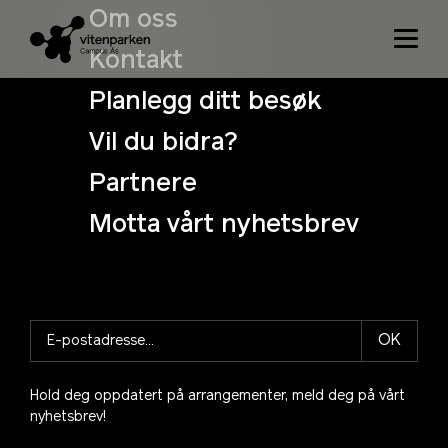
Om oss
Kontakt
Her finner du presentasjoner som er holdt av
kursholderne eller av kursdeltakere på kurset.
Planlegg ditt besøk
Vil du bidra?
5 grønnsaker til skolehagen
Partnere
5 blomster til skolehagen
Motta vårt nyhetsbrev
OK
Hold deg oppdatert på arrangementer, meld deg på vårt
nyhetsbrev!