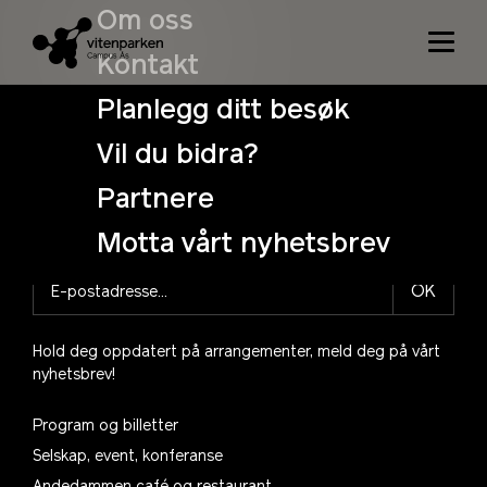
Niets gevonden
Om oss
Het lijkt er op dat we niet kunnen vinden wat je zoek.
Kontakt
Misschien dat de zoekfunctie je kan helpen.
Planlegg ditt besøk
Search
Vil du bidra?
for:
Partnere
Motta vårt nyhetsbrev
OK
Hold deg oppdatert på arrangementer, meld deg på vårt
nyhetsbrev!
Program og billetter
Selskap, event, konferanse