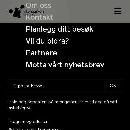
Whoops!
Om oss
Kontakt
No order information is available because no purchase was
made.
Planlegg ditt besøk
Vil du bidra?
back home
Partnere
Motta vårt nyhetsbrev
OK
Hold deg oppdatert på arrangementer, meld deg på vårt
nyhetsbrev!
Program og billetter