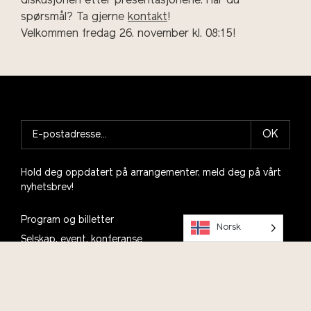
diskusjonen etter presentasjonene. Har du
spørsmål? Ta gjerne
kontakt
!
Velkommen fredag 26. november kl. 08:15!
OK
Hold deg oppdatert på arrangementer, meld deg på vårt
nyhetsbrev!
Program og billetter
Norsk
Selskap, event, konferanse
Andedammen café og restaurant
Skolebesøk
Talentsenter bærekraft