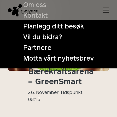
Om oss
Kontakt
Planlegg ditt besøk
Vil du bidra?
Digitalt
Partnere
frokostseminar
Motta vårt nyhetsbrev
– NMBU
Bærekraftsarena
– GreenSmart
26. November
Tidspunkt:
08:15