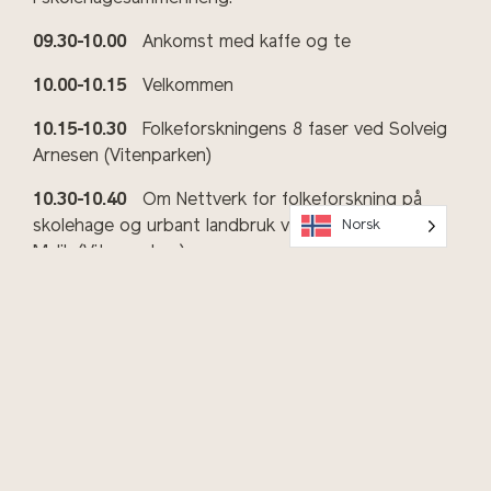
09.30-10.00
Ankomst med kaffe og te
10.00-10.15
Velkommen
10.15-10.30
Folkeforskningens 8 faser ved Solveig
Arnesen (Vitenparken)
10.30-10.40
Om Nettverk for folkeforskning på
skolehage og urbant landbruk ved Elise Matilde
Norsk
Malik (Vitenparken)
10.40-11.20
Fenologiappen ved Paul Erik Aspholm
(NIBIO)
11.20-11.30
EU-prosjekt der de engasjerte
husstander til å dyrke tomater ved Trine-Hvoslef
Eide (Plantvitenskap, NMBU)
11.30-12.30
Lunsj