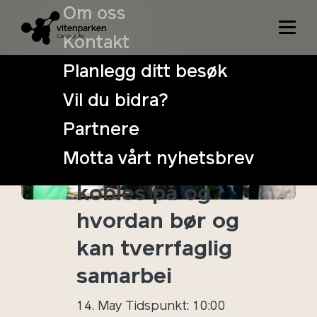
Om oss
Kontakt
Planlegg ditt besøk
Vil du bidra?
Hvordan kan
Partnere
lokale aktører i
Motta vårt nyhetsbrev
samme terreng
kobles på og
hvordan bør og
kan tverrfaglig
samarbei
14. May
Tidspunkt: 10:00