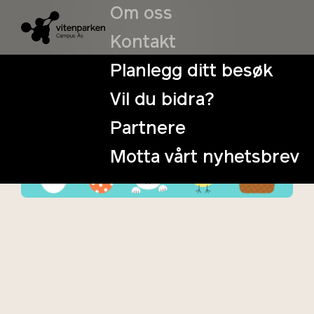
Om oss
Kontakt
Planlegg ditt besøk
Vil du bidra?
Påskejakt i
Partnere
Vitenverden
Motta vårt nyhetsbrev
9. April
Tidspunkt: 12:00