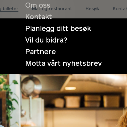
Om oss
 billeter
Mat og restaurant
Besøk
Konta
Kontakt
Planlegg ditt besøk
Vil du bidra?
Partnere
 kveld på Vite
Motta vårt nyhetsbrev