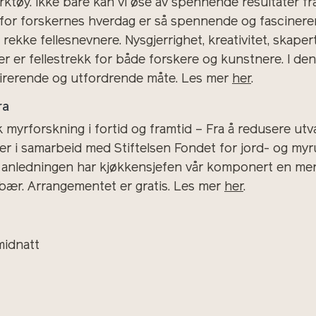
ktøy. Ikke bare kan vi øse av spennende resultater f
rfor forskernes hverdag er så spennende og fascinere
 rekke fellesnevnere. Nysgjerrighet, kreativitet, skap
r er fellestrekk for både forskere og kunstnere. I den
pirerende og utfordrende måte. Les mer
her
.
ra
myrforskning i fortid og framtid – Fra å redusere utva
er i samarbeid med Stiftelsen Fondet for jord- og my
 anledningen har kjøkkensjefen vår komponert en meny
ebær. Arrangementet er gratis. Les mer
her
.
midnatt