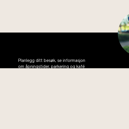
Planlegg ditt besøk, se informasjon
om åpningstider, parkering og kafé
Last 
bli m
Om oss
Ås
Kontakt
Bli med i Vitenparkens Venner
Ofte stilte spørsmål
English
Vil du bidra?