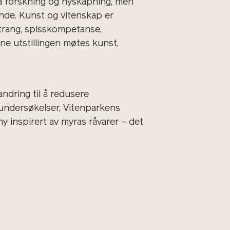
ra forskning og nyskapning, men
nde. Kunst og vitenskap er
ertrang, spisskompetanse,
ne utstillingen møtes kunst,
ndring til å redusere
rundersøkelser, Vitenparkens
 inspirert av myras råvarer – det