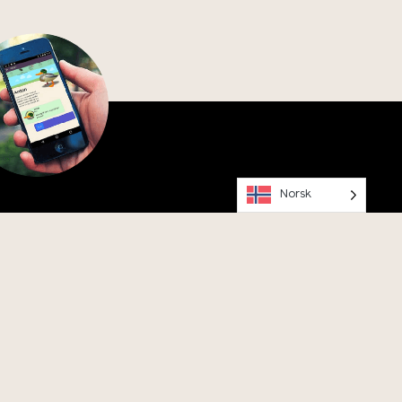
Norsk
ned Vitenparkens Parkapp, og
ed Anton på tur rundt Campus
Instagram
Facebook
Youtube