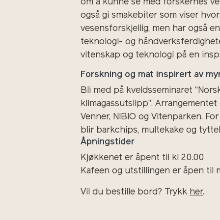
om å kunne se med forskernes ver
også gi smakebiter som viser hvo
vesensforskjellig, men har også en
teknologi- og håndverksferdighete
vitenskap og teknologi på en ins
Forskning og mat inspirert av my
Bli med på kveldsseminaret “Norsk 
klimagassutslipp”. Arrangementet 
Venner, NIBIO og Vitenparken. For
blir barkchips, multekake og tytt
Åpningstider
Kjøkkenet er åpent til kl 20.00
Kafeen og utstillingen er åpen til 
Vil du bestille bord? Trykk
her
.