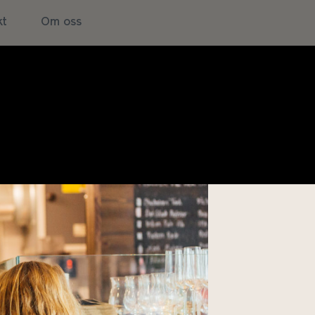
kt
Om oss
nparken