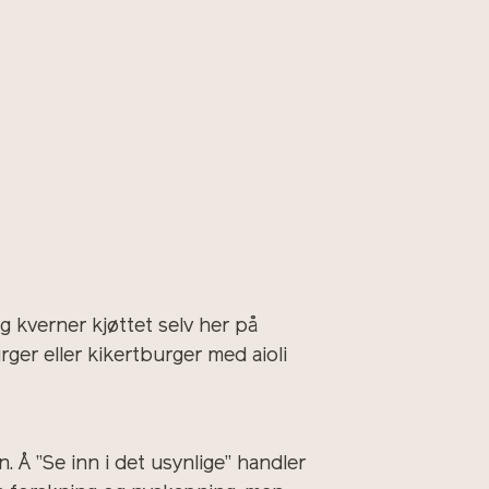
g kverner kjøttet selv her på
er eller kikertburger med aioli
. Å ”Se inn i det usynlige” handler