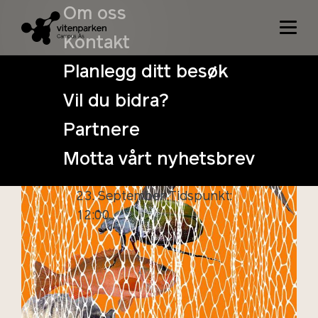
Om oss
Kontakt
Planlegg ditt besøk
Vil du bidra?
VitenSøndag –
Partnere
Kunst og
Motta vårt nyhetsbrev
økosystemer
23. September
Tidspunkt:
12:00