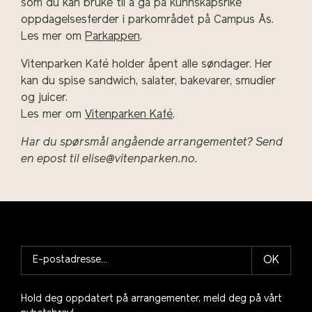
som du kan bruke til å gå på kunnskapsrike
oppdagelsesferder i parkområdet på Campus Ås.
Les mer om
Parkappen
.
Vitenparken Kafé holder åpent alle søndager. Her
kan du spise sandwich, salater, bakevarer, smudier
og juicer.
Les mer om
Vitenparken Kafé
.
Har du spørsmål angående arrangementet? Send
en epost til elise@vitenparken.no.
OK
Hold deg oppdatert på arrangementer, meld deg på vårt