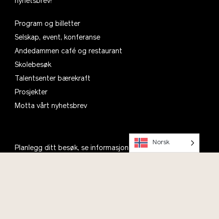
nyhetsbrev!
Program og billetter
Selskap, event, konferanse
Andedammen café og restaurant
Skolebesøk
Talentsenter bærekraft
Prosjekter
Motta vårt nyhetsbrev
Norsk
Planlegg ditt besøk, se informasjon om åpningstider,
parkering og kafé
Om oss
Kontakt
Bli med i Vitenparkens Venner