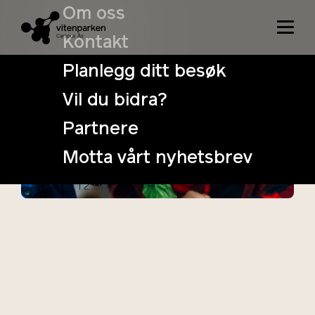
Om oss
Kontakt
Planlegg ditt besøk
Vil du bidra?
VitenSøndag –
Partnere
Lek med maten
Motta vårt nyhetsbrev
14. October
Tidspunkt:
12:00