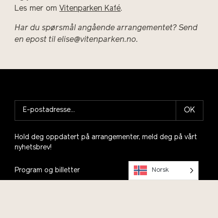
Les mer om
Vitenparken Kafé
.
Har du spørsmål angående arrangementet? Send
en epost til elise@vitenparken.no.
OK
Hold deg oppdatert på arrangementer, meld deg på vårt
nyhetsbrev!
Program og billetter
Norsk
Selskap, event, konferanse
Andedammen café og restaurant
Skolebesøk