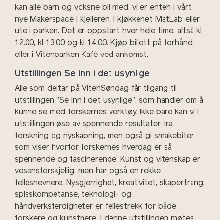
kan alle barn og voksne bli med, vi er enten i vårt
nye Makerspace i kjelleren, i kjøkkenet MatLab eller
ute i parken.
Det er oppstart hver hele time, altså kl
12.00, kl 13.00 og kl 14.00. Kjøp billett på forhånd,
eller i Vitenparken Kafé ved ankomst.
Utstillingen Se inn i det usynlige
Alle som deltar på VitenSøndag får tilgang til
utstillingen ”Se inn i det usynlige”, som handler om å
kunne se med forskernes verktøy. Ikke bare kan vi i
utstillingen øse av spennende resultater fra
forskning og nyskapning, men også gi smakebiter
som viser hvorfor forskernes hverdag er så
spennende og fascinerende. Kunst og vitenskap er
vesensforskjellig, men har også en rekke
fellesnevnere. Nysgjerrighet, kreativitet, skapertrang,
spisskompetanse, teknologi- og
håndverksferdigheter er fellestrekk for både
forskere og kunstnere. I denne utstillingen møtes